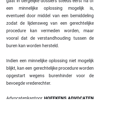
gaat in dergelijke dossiers steeds eerst na of
een minnelijke oplossing mogelijk is,
eventueel door middel van een bemiddeling
zodat de lijdensweg van een gerechtelijke
procedure kan vermeden worden, maar
vooral dat de verstandhouding tussen de
buren kan worden hersteld.
Indien een minnelijke oplossing niet mogelijk
blijkt, kan een gerechtelijke procedure worden
opgestart wegens burenhinder voor de
bevoegde vrederechter.
Advocatenkantoor
HOEFKENS ADVOCATEN
helpt u in hun kantoor in Lille verder met:
informeren en adviseren over uw rechten en
plichten en over de toepasselijke wetgeving
een bemiddeling tussen buren
verdediging in de rechtbank