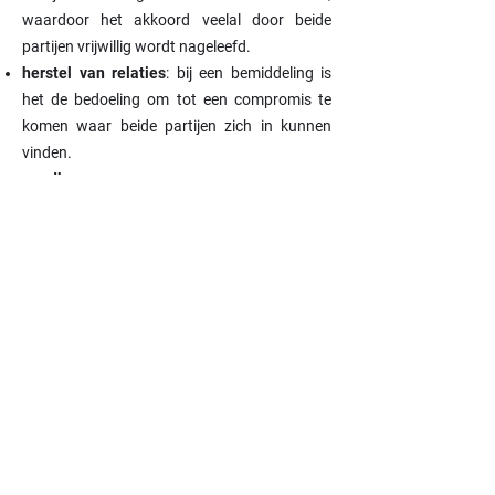
waardoor het akkoord veelal door beide
partijen vrijwillig wordt nageleefd.
herstel van relaties
: bij een bemiddeling is
het de bedoeling om tot een compromis te
komen waar beide partijen zich in kunnen
vinden.
goedkoper
In plaats van ieder een eigen advocaat onder
de arm te nemen, worden de kosten van de
bemiddelaar door alle deelnemende partijen
betaald, gebruikelijk bij helften, tenzij
uitdrukkelijk anders wordt overeengekomen.
Bemiddeling in familiale zaken is op grond
van artikel 44 § 2 5 ° W. btw vrijgesteld van
BTW, dit in tegenstelling tot de prestaties van
de advocaat.
(Let echter op dat bemiddeling in
sociale en handelszaken wel