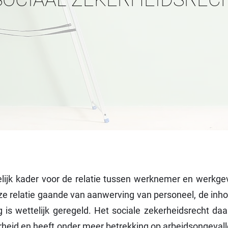
lijk kader voor de relatie tussen werknemer en werkg
 deze relatie gaande van aanwerving van personeel, de i
g is wettelijk geregeld. Het sociale zekerheidsrecht daa
id en heeft onder meer betrekking op arbeidsongevalle